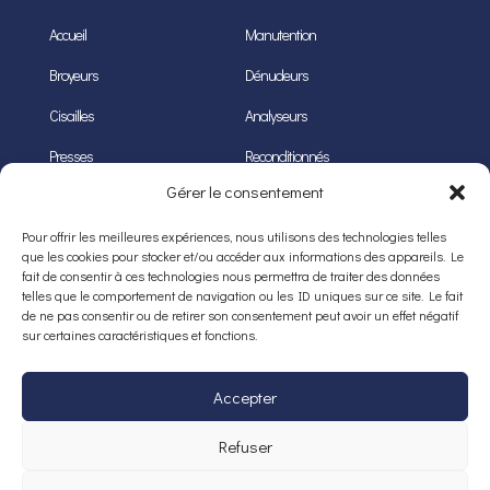
Accueil
Manutention
Broyeurs
Dénudeurs
Cisailles
Analyseurs
Presses
Reconditionnés
Gérer le consentement
COORDONNÉES
Pour offrir les meilleures expériences, nous utilisons des technologies telles
36 rue Paul Cézanne,
que les cookies pour stocker et/ou accéder aux informations des appareils. Le
fait de consentir à ces technologies nous permettra de traiter des données
68200 Mulhouse
telles que le comportement de navigation ou les ID uniques sur ce site. Le fait
de ne pas consentir ou de retirer son consentement peut avoir un effet négatif
0389 433 630
sur certaines caractéristiques et fonctions.
projac@projac.fr
Accepter
Lun – Ven : 09:00 – 18:00
Refuser