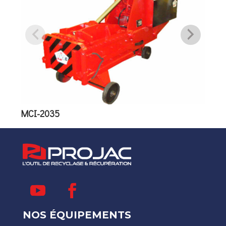
MOB
MCI-2035
NOS ÉQUIPEMENTS