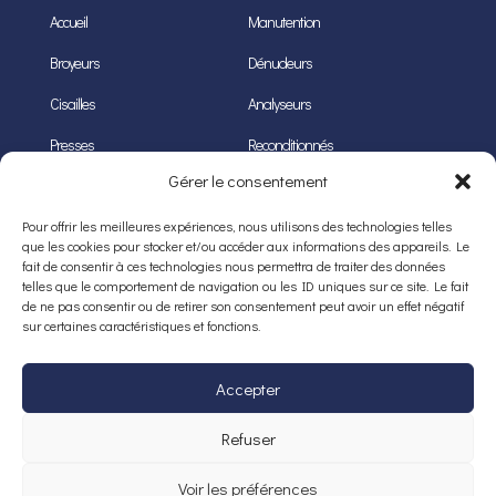
Accueil
Manutention
Broyeurs
Dénudeurs
Cisailles
Analyseurs
Presses
Reconditionnés
Gérer le consentement
COORDONNÉES
Pour offrir les meilleures expériences, nous utilisons des technologies telles
36 rue Paul Cézanne,
que les cookies pour stocker et/ou accéder aux informations des appareils. Le
fait de consentir à ces technologies nous permettra de traiter des données
68200 Mulhouse
telles que le comportement de navigation ou les ID uniques sur ce site. Le fait
de ne pas consentir ou de retirer son consentement peut avoir un effet négatif
0389 433 630
sur certaines caractéristiques et fonctions.
projac@projac.fr
Accepter
Lun – Ven : 09:00 – 18:00
Refuser
Voir les préférences
Copyright 2026 PROJAC |
Mentions légales